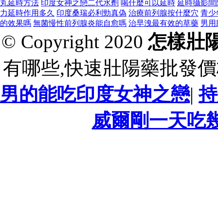
丸延時方法
印度女神之戀二代水劑
喝什麼可以延時
延時攝影間
力延時作用多久
印度桑瑞必利勁真偽
治療前列腺按什麼穴
青少
的效果嗎
無菌慢性前列腺炎能自愈嗎
治早洩最有效的草藥
男用
© Copyright 2020
怎樣壯
有哪些,快速壯陽藥批發價格
男的能吃印度女神之戀
|
持
威爾剛一天吃