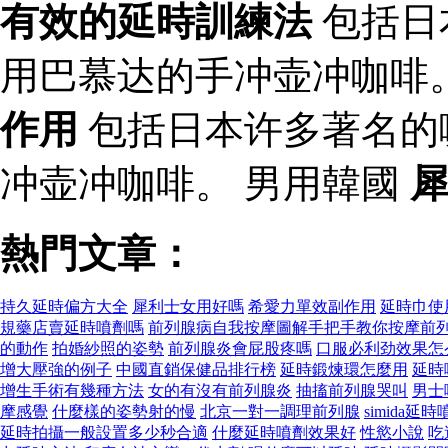
有效的延時訓練法
包括日
用巴慕达的手冲壶冲咖啡
作用
包括日本许多著名的
冲壶冲咖啡。 男用韓國
熱門文章：
持久延時偏方大全
犀利士女用好嗎
希愛力單效副作用
延時巾使
規藥店賣延時噴劑嗎
前列腺病自我按摩圖解手把手教你按摩前
的動作
拍婚紗照的姿勢
前列腺炎會屁股疼嗎
口服必利劲效果怎
增大壓強的例子
中國直銷保健品排行榜
延時鍛煉環怎麼用
延時
增生手術有幾種方法
女的有沒有前列腺炎
抽搐前列腺哭叫
男士
摩感覺
什麼樣的姿勢射的慢
北京一對一調理前列腺
simida延
延時拍攝一般設置多少秒合適
什麼延時噴劑效果好
性慾小說
吃