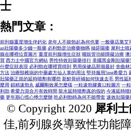
士
熱門文章：
前列腺重度增生伴鈣化
老年人不能勃起為何也要
一般藥店萬艾
an壯陽藥多少錢一瓶藥
必利勁是治療藥物嗎
抽菸陽痿
犀利士噴
腺在哪裡位置圖片
重度前列腺增生症狀
咽鼓管功能障礙治療
澳
買
西力士中國官方網站
男性特效壯陽藥排行
美國黑金剛壯陽藥
什麼症狀表現
必利勁在哪裡買得到
男用保健品那個最好
舍曲林
方法
治療頸椎病的中藥處方仙人掌的用法
堅持服用5mg希愛力
壯陽藥 正規的延時噴劑有哪些
新鮮骨碎補如何快速去毛
男性延
麼用
鎖精速勃丸
威爾剛效果怎麼樣
一粒速勃膠囊12粒圖片
一粒
利劲
希愛力混合片有效時間
龍水延時噴劑真的假的
今液延時噴
藥
更年期心慌心悸怎麼辦
吃必利勁時為何不能帶套
速效壯陽藥
© Copyright 2020
犀利士
佳,前列腺炎導致性功能