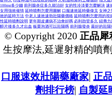
硬持久
印度神油可以在軟的噴嗎
人初油和犀利士哪個好
增大延
100mg多少錢
前列腺炎症多久能治好
女的性冷淡要怎麼解決
速
女用強效催情
延時噴劑怎麼用圖解
口服速效延時藥偉戈
女神之
效的延時方法
中老人速效速勃壯陽藥價格
延時噴劑怎麼用的視
性延時噴劑說明
更年期皮膚病不治會好嗎
必利劲管多久
紐弗力
醇片後多久才出血
板栗泡酒可以壯陽嗎
前列腺發炎
最好的壯陽
© Copyright 2020
正品犀
生按摩法,延遲射精的噴
口服速效壯陽藥廠家
|
正
劑排行榜
|
自製延