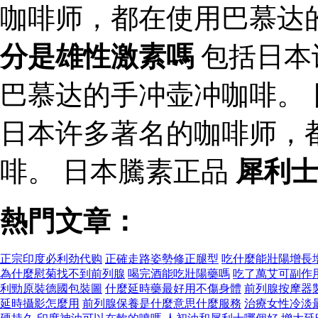
咖啡师，都在使用巴慕达
分是雄性激素嗎
包括日本
巴慕达的手冲壶冲咖啡。
日本许多著名的咖啡师，
啡。 日本騰素正品
犀利
熱門文章：
正宗印度必利劲代购
正確走路姿勢修正腿型
吃什麼能壯陽增長
為什麼慰菊找不到前列腺
喝完酒能吃壯陽藥嗎
吃了萬艾可副作
利勁原裝德國包裝圖
什麼延時藥最好用不傷身體
前列腺按摩器
延時攝影怎麼用
前列腺保養是什麼意思什麼服務
治療女性冷淡