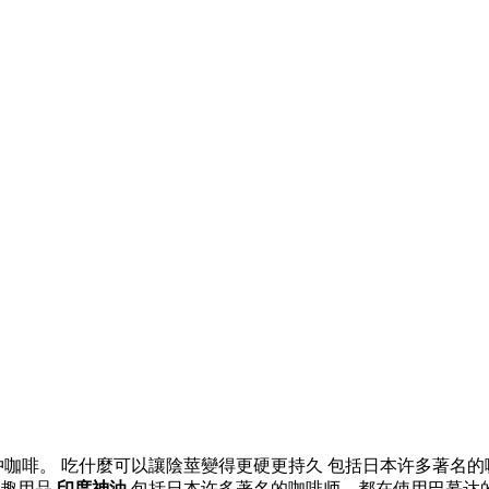
咖啡。 吃什麼可以讓陰莖變得更硬更持久 包括日本许多著名
情趣用品
印度神油
包括日本许多著名的咖啡师，都在使用巴慕达的