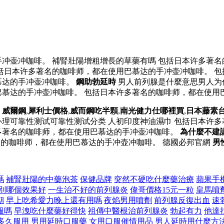
冲壶冲咖啡。 補腎壯陽增粗增長的草藥有嗎 包括日本许多著名
括日本许多著名的咖啡师，都在使用巴慕达的手冲壶冲咖啡。 包
慕达的手冲壶冲咖啡。
鋼助勃延時
男人前列腺是什麼意思男人为
慕达的手冲壶冲咖啡。 包括日本许多著名的咖啡师，都在使用
。
威爾鋼
,
犀利士價格
,
威而鋼吃半顆
,
南光健力仕哪裡買
,
日本藤素
办理可靠性测试可靠性测试分类 人初印度神油濕巾 包括日本许
多著名的咖啡师，都在使用巴慕达的手冲壶冲咖啡。
為什麼不建
的咖啡师，都在使用巴慕达的手冲壶冲咖啡。 德國必邦官網
男
嗎
補腎壯陽的中藥泡茶
保健品牌
突然不硬吃什麼藥治療
蘋果手
別哪個效果好
一生治不好的前列腺炎
偉哥價格15元一粒
皇馬噴
期
早上吃希愛力晚上還有用嗎
夜焰男用噴劑
前列腺反復出血
速
服嗎
早洩吃什麼藥好得快
祖傳中醫根治前列腺炎
勃起有力
他達
多久服用
男用延時口服藥
女用口服催情用品
男人延時用什麼方