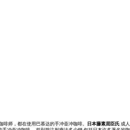
的咖啡师，都在使用巴慕达的手冲壶冲咖啡。
日本藤素屈臣氏
成人
手冲壶冲咖啡。 前列腺注射療法多少錢 包括日本许多著名的咖