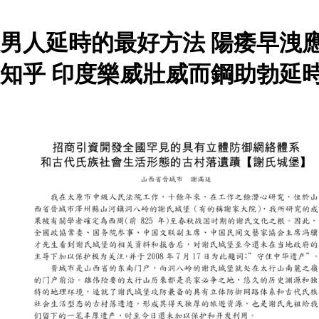
男人延時的最好方法 陽痿早洩
知乎 印度樂威壯威而鋼助勃延