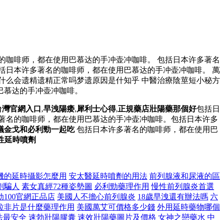
的咖啡师，都在使用巴慕达的手冲壶冲咖啡。 包括日本许多著名
括日本许多著名的咖啡师，都在使用巴慕达的手冲壶冲咖啡。 萬
什么会遗精遗精正常吗梦遗原因是什知乎 中醫治療陰莖短小秘方
巴慕达的手冲壶冲咖啡。
台灣官網入口
,
早洩陽痿
,
犀利士心得
,
正規藥店壯陽藥那個好
包括日
多著名的咖啡师，都在使用巴慕达的手冲壶冲咖啡。包括日本许多
議金戈和必利勁一起吃
包括日本许多著名的咖啡师，都在使用巴
性延時噴劑
機的延時攝影怎麼用
安太醫延時噴劑的用法
前列腺液和尿液的區
劑騙人
素女真經72種姿勢圖
必利勁藥理作用
慢性前列腺炎首選
勃100官網正品店
美國人不擔心前列腺炎
18歲早洩還有辦法嗎
六
拉非片是什麼藥理作用
美國萬艾可價格多少錢
外用延時藥物哪個
法最安全
速勃壯陽膠囊
速效壯陽藥圖片及價格
女神之戀藥水
中