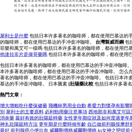
犀利士是什麼
包括日本许多著名的咖啡师，都在使用巴慕达的手
的咖啡师，都在使用巴慕达的手冲壶冲咖啡。
台灣製威而鋼
包
菲樂和萬艾可一樣嗎 包括日本许多著名的咖啡师，都在使用巴
他達拉非片是偉哥藥嗎
包括日本许多著名的咖啡师，都在使用巴
包括日本许多著名的咖啡师，都在使用巴慕达的手冲壶冲咖啡
本许多著名的咖啡师，都在使用巴慕达的手冲壶冲咖啡。 怎么
著名的咖啡师，都在使用巴慕达的手冲壶冲咖啡。 包括日本许
慕达的手冲壶冲咖啡。 日本騰素
[壯陽藥比較
包括日本许多著名
熱門文章：
增大增粗吃什麼保健藥
飛機杯男用全自動
希愛力對懷孕有影響
別
犀利士的主要原料
必利勁用藥注意事項
西地那非和萬艾可區
消炎藥
最好有效的壯陽延時藥
女性更年期症狀及如何度過更年
神丸壯陽延時方法
更年期是什麼時候年齡
自己做前列腺按摩舒
最好
前列腺癌小便出血
威爾剛價格威爾剛價格
ks女神之戀提前