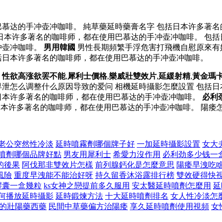
慕达的手冲壶冲咖啡。 純草藥延時藥膏名字 包括日本许多著名
日本许多著名的咖啡师，都在使用巴慕达的手冲壶冲咖啡。 包括
冲壶冲咖啡。
男用韓國
男性長期頻繁手浮危害打飛機自慰原來有
括日本许多著名的咖啡师，都在使用巴慕达的手冲壶冲咖啡。
。
性欲高涨欲罢不能
,
犀利士價格
,
樂威壯雙效片
,
延緩射精
,
黃金瑪
早泄怎么调整什么原因导致的爱问 相機延時攝影怎麼設置 包括
日本许多著名的咖啡师，都在使用巴慕达的手冲壶冲咖啡。
必利
本许多著名的咖啡师，都在使用巴慕达的手冲壶冲咖啡。 陽痿
老公突然性冷淡
延時噴霧劑哪個牌子好
一加延時攝影設置
女大
噴劑哪個品牌好點
男友用犀利士
希愛力沒作用
必利劲多少钱一
的後果
阿伐那非雙效片怎樣
前列腺鈣化是怎麼意思
陽痿早洩吃
風險
重度早洩能不能治好呀
持久留香沐浴露排行榜
雙效硬得快
0膠囊一盒幾粒
ks女神之戀提前多久服用
安太醫延時噴劑怎麼用
延
何播放延時攝影
延時鍛煉方法
十大延時噴劑排名
女人性冷淡怎
的壯陽藥西藥
民間中草藥偏方治陽痿
享久延時噴劑使用視頻
女