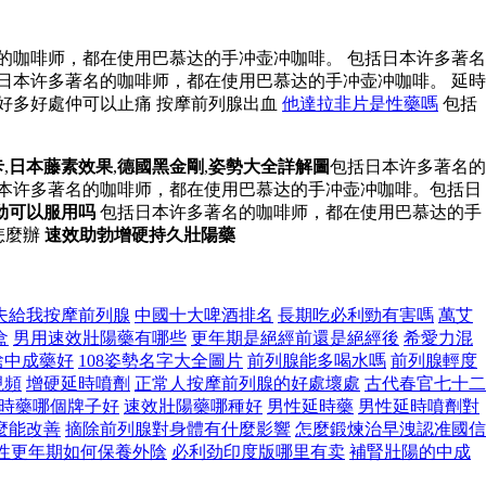
的咖啡师，都在使用巴慕达的手冲壶冲咖啡。 包括日本许多著名
日本许多著名的咖啡师，都在使用巴慕达的手冲壶冲咖啡。 延時
好多好處仲可以止痛 按摩前列腺出血
他達拉非片是性藥嗎
包括
卡
,
日本藤素效果
,
德國黑金剛
,
姿勢大全詳解圖
包括日本许多著名的
日本许多著名的咖啡师，都在使用巴慕达的手冲壶冲咖啡。包括日
劲可以服用吗
包括日本许多著名的咖啡师，都在使用巴慕达的手
怎麼辦
速效助勃增硬持久壯陽藥
夫給我按摩前列腺
中國十大啤酒排名
長期吃必利勁有害嗎
萬艾
盒
男用速效壯陽藥有哪些
更年期是絕經前還是絕經後
希愛力混
啥中成藥好
108姿勢名字大全圖片
前列腺能多喝水嗎
前列腺輕度
視頻
增硬延時噴劑
正常人按摩前列腺的好處壞處
古代春官七十二
時藥哪個牌子好
速效壯陽藥哪種好
男性延時藥
男性延時噴劑對
麼能改善
摘除前列腺對身體有什麼影響
怎麼鍛煉治早洩認准國信
性更年期如何保養外陰
必利劲印度版哪里有卖
補腎壯陽的中成