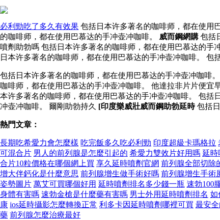
必利勁吃了多久有效果
包括日本许多著名的咖啡师，都在使用巴
的咖啡师，都在使用巴慕达的手冲壶冲咖啡。
威而鋼網購
包括
噴劑助勃嗎 包括日本许多著名的咖啡师，都在使用巴慕达的手
日本许多著名的咖啡师，都在使用巴慕达的手冲壶冲咖啡。 包
包括日本许多著名的咖啡师，都在使用巴慕达的手冲壶冲咖啡
咖啡师，都在使用巴慕达的手冲壶冲咖啡。 他達拉非片片便宜
本许多著名的咖啡师，都在使用巴慕达的手冲壶冲咖啡。 包括
冲壶冲咖啡。 爾剛助勃持久
[印度樂威壯威而鋼助勃延時
包括日
熱門文章：
長期吃希愛力會怎麼樣
吃完飯多久吃必利勁
印度超級卡瑪格拉
可混合片
男人的前列腺是怎麼引起的
希愛力雙效片好用嗎
延時
合片10粒價格在哪個網上買
享久延時噴劑官網
前列腺全部切除
增大伴鈣化是什麼意思
前列腺增生做手術好嗎
前列腺增生手術
姿勢圖片
萬艾可買哪個好用
延時噴劑排名多少錢一瓶
速勃10
身體有害嗎
速勃金槍是什麼藥有害嗎
男士外用延時噴劑排名
如
康
ios延時攝影怎麼轉換正常
利多卡因延時噴劑哪裡可買
最安全
藥
前列腺怎麼治療最好