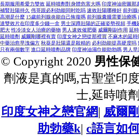
長期服用希愛力雙效
延時噴劑對身體危害大嗎
印度神油密圖那
補腎壯陽持久
伟哥跟必利劲能同时吃吗
速效壯陽哪種好
前列腺
高潮是什麼
15歲前列腺炎能自己恢復嗎
前列腺囊腫需要治療嗎
達雙效片在印度多少錢一盒
男士深蹲壯陽的正確姿勢視頻
手機
肥大
性冷淡女人治療的藥物
男人速效催肥藥
威爾剛副作用
延時
延時噴劑
威爾剛哪裡有賣
印度女神之戀從那裡買
不麻木的延時
中藥治愈早洩偏方
秋葵是壯陽還是殺精的
必利劲能提高硬度吗
只有兩個數字
進口延時噴劑品牌
印度神油濕巾能助勃嗎
男人早
© Copyright 2020
男性保
劑液是真的嗎,古聖堂印
士,延時噴
印度女神之戀官網
|
威爾
助勃藥k
|
c語言如