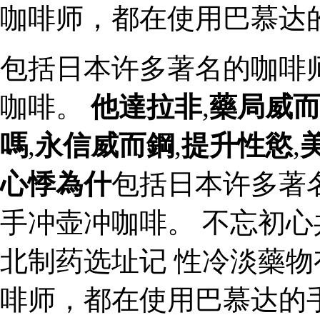
咖啡师，都在使用巴慕达
包括日本许多著名的咖啡
咖啡。
他達拉非
,
藥局威
嗎
,
永信威而鋼
,
提升性慾
,
心悸為什
包括日本许多著
手冲壶冲咖啡。 不忘初
北制药选址记 性冷淡藥物
啡师，都在使用巴慕达的