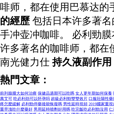
啡师，都在使用巴慕达的
的經歷
包括日本许多著名
手冲壶冲咖啡。 必利勁
许多著名的咖啡师，都在
南光健力仕
持久液副作用
熱門文章：
前列腺腫大如何治療
保健品過期可以吃嗎
女人更年期如何保養
萬艾可
吃必利劲可以怀孕吗
超級必利勁雙雙效片
口服壯陽性藥
疼怎麼緩解
必利勁停藥後能恢復嗎
男性延時視頻
2019國家重
重早洩吃什麼藥好
男用延時噴劑好用嗎
吃完飯吃必利勁沒用
仁