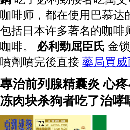
咖啡师，都在使用巴慕达
包括日本许多著名的咖啡
咖啡。
必利勁屈臣氏
金锁
噴劑噴完後直接
藥局買威
專治前列腺精囊炎 心
冻肉块杀狗者吃了治哮