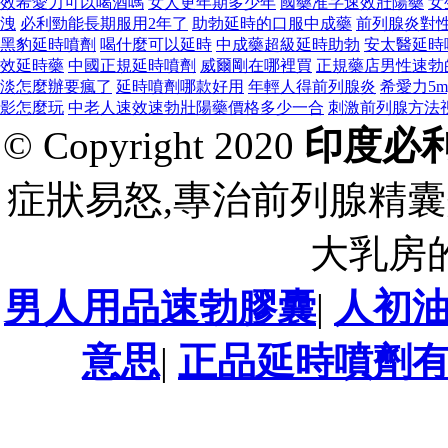
效希愛力可以喝酒嗎
女人更年期多少年
國藥准字速效壯陽藥
女
洩
必利勁能長期服用2年了
助勃延時的口服中成藥
前列腺炎對
黑豹延時噴劑
喝什麼可以延時
中成藥超級延時助勃
安太醫延時
效延時藥
中國正規延時噴劑
威爾剛在哪裡買
正規藥店男性速勃
淡怎麼辦要瘋了
延時噴劑哪款好用
年輕人得前列腺炎
希愛力5
影怎麼玩
中老人速效速勃壯陽藥價格多少一合
刺激前列腺方法
© Copyright 2020
印度必
症狀易怒,專治前列腺精囊
大乳房
男人用品速勃膠囊
|
人初
意思
|
正品延時噴劑