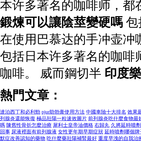
本许多著名的咖啡师，都
鍛煉可以讓陰莖變硬嗎
包
在使用巴慕达的手冲壶冲
包括日本许多著名的咖啡
咖啡。 威而鋼切半
印度
熱門文章：
達泊西丁和必利勁
pjur助勃膏使用方法
中國車險十大排名
效果
列腺炎還能恢復
極品壯陽一粒速效圖片
前列腺炎吃什麼食物最
嗎
陳舊性骨折怎麼治療
犀利士皇帝油價格
右歸丸
久將延時噴劑
回事
尿液裡面有前列腺液
女性更年期早期症狀
延時噴劑哪個牌
默症改善認知的藥物
吃什麼藥壯陽補腎最好
重度早洩的自我治