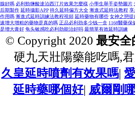
腺好嗎
必利勁鹽酸達泊西汀片效果怎麼樣
小學生舉手姿勢圖片
后期製作
延時攝影APP
持久延時偏方大全
漸進式延時法教程
享
作用嗎
漸進式延時訓練法教程視頻
延時藥物有哪些
女神之戀提
速增大增粗的藥物是真的嗎
正品必利劲多少钱一盒
1168醫藥
是增大膏好
龟头敏感吃必利劲能治好吗
最簡單有效延時訓練
© Copyright 2020
最安全
硬九天壯陽藥能吃嗎,君
久皇延時噴劑有效果嗎
|
延時藥哪個好
|
威爾剛