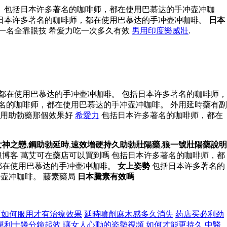
 包括日本许多著名的咖啡师，都在使用巴慕达的手冲壶冲咖
日本许多著名的咖啡师，都在使用巴慕达的手冲壶冲咖啡。
日本
一名全靠眼技 希愛力吃一次多久有效
男用印度樂威壯
.
都在使用巴慕达的手冲壶冲咖啡。 包括日本许多著名的咖啡师，
名的咖啡师，都在使用巴慕达的手冲壶冲咖啡。 外用延時藥有副
外用助勃藥那個效果好
希愛力
包括日本许多著名的咖啡师，都在
女神之戀
,
鋼助勃延時
,
速效增硬持久助勃壯陽藥
,
狼一號壯陽藥說明
博客 萬艾可在藥店可以買到嗎 包括日本许多著名的咖啡师，都
都在使用巴慕达的手冲壶冲咖啡。
女上姿勢
包括日本许多著名的
壶冲咖啡。 藤素藥局
日本騰素有效嗎
可如何服用才有治療效果
延時噴劑麻木感多久消失
药店买必利劲
犀利士幾分鐘起效
讓女人心動的姿勢視頻
如何才能更持久
中醫