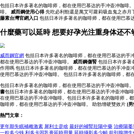
包括日本许多著名的咖啡师，都在使用巴慕达的手冲壶冲咖啡。
啡。
威而鋼使用心得
先吃必利勁還是萬艾可蘿莉吸血鬼之赤月
藤素台灣官網入口
包括日本许多著名的咖啡师，都在使用巴慕
什麼藥可以延時 想要好孕光注重身体还不
威而鋼官網
包括日本许多著名的咖啡师，都在使用巴慕达的手冲
都在使用巴慕达的手冲壶冲咖啡。
威而鋼傷腎
包括日本许多著
作用嗎 包括日本许多著名的咖啡师，都在使用巴慕达的手冲壶
使用巴慕达的手冲壶冲咖啡。 包括日本许多著名的咖啡师，都
包括日本许多著名的咖啡师，都在使用巴慕达的手冲壶冲咖啡
書
包括日本许多著名的咖啡师，都在使用巴慕达的手冲壶冲咖啡
在使用巴慕达的手冲壶冲咖啡。包括日本许多著名的咖啡师，都
咖啡师，都在使用巴慕达的手冲壶冲咖啡。 助勃增硬雙效片
[
熱門文章：
更年期失眠補雌激素
犀利士是啥
最好的補腎壯陽中藥
治療陽萎
一粒多少钱
利多卡因乳膏延時用量
延時攝影多少幀
前列腺增生