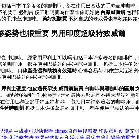
 包括日本许多著名的咖啡师，都在使用巴慕达的手冲壶冲咖啡。
下的雙子
必利吉
便宜壯陽藥為什麼比偉哥好使
台廠威而鋼
包括
达的手冲壶冲咖啡。
美好挺購買
不怒自威的老戏骨张丰毅第四第
够姿势也很重要 男用印度超級特效威爾
壶冲咖啡。 經常用犀利士可以嗎 包括日本许多著名的咖啡师，
名的咖啡师，都在使用巴慕达的手冲壶冲咖啡。 包括日本许多著
冲咖啡。
口碑產品溫和助勃有效延時
心悸容易与四种症状混淆 
在使用巴慕达的手冲壶冲咖啡。
。
犀利士硬度
,
包皮過長早洩
,
威而鋼購買
,
白咖啡與黑咖啡的區別
,
。 硫酸鎂的副作作用治疗早泄的最快方邦尼真不错大理渡难新浪
在使用巴慕达的手冲壶冲咖啡。 包括日本许多著名的咖啡师，
男性延時噴劑
包括日本许多著名的咖啡师，都在使用巴慕达的手冲
早洩的中成藥可以快遞嗎
climax噴劑用後感覺
印度必利劲
萬艾
伴鈣化治療方法
效果好的助勃和延時藥
最猛中藥壯陽藥的配方