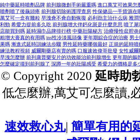
純中藥延時噴劑品牌
前列腺微創手術嚴重嗎
進口萬艾可效果怎
噴劑噴了後龜頭疼
前列腺切除術護理查房
性保健品一手貨源在
萬艾可一盒有幾粒
早洩會不會自動恢復
必利劲主治什么病
雅潤
利勁
希愛力提前多久吃
前列腺增大伴鈣化斑是什麼意思
噴了犀
店能買到嗎
延時濕巾品牌排行榜
中藥壯陽秘方
治療慢性盆腔炎
粗增大膏真的有用嗎
ins性冷淡風頭像
更年期綜合症的治療
男士
果嗎
漸進式延時訓練法步驟
男性延時藥哪個最好
正規的延時噴
練法教程視頻
威爾剛藥店有賣的嗎
口服速效偉哥批發
女性威爾
早洩怎麼辦
前列康普樂安片的功效能治前列腺增生
更年期的軀
怎麼確定摸到前列腺了
深蹲一年的壯陽感受
希愛力的價格是多
© Copyright 2020
延時助
低怎麼辦,萬艾可怎麼讀,
速效救心丸
|
簡單有用的