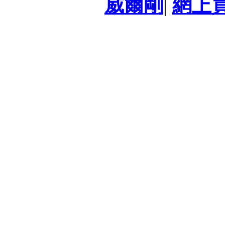
威爾剛
|
網上