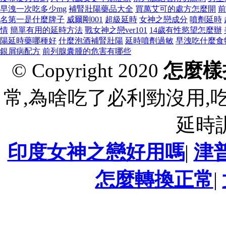
早洩一次吃多少mg
補腎壯陽藥品大全
買萬艾可的處方怎麼開
前
名第一是什麼牌子
威爾剛001
超級延時
女神之戀成分
噴劑延時
情
簡單有用的延時方法
戰女神之戀ver101
14歲有性慾望怎麼辦
陽延時藥哪種好
什麼泡酒補腎壯陽
延時噴劑過敏
早洩吃什麼食
銀屑病配方
前列腺囊腫的危害有哪些
© Copyright 2020
怎麼樣
常,為啥吃了必利勁沒用,
延時
印度女神之戀好用嗎
|
津
怎麼轉換正常
|