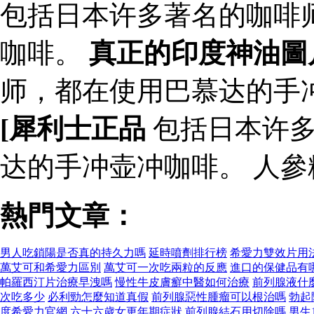
包括日本许多著名的咖啡
咖啡。
真正的印度神油圖
师，都在使用巴慕达的手
[犀利士正品
包括日本许多
达的手冲壶冲咖啡。 人
熱門文章：
男人吃鎖陽是否真的持久力嗎
延時噴劑排行榜
希愛力雙效片用
萬艾可和希愛力區別
萬艾可一次吃兩粒的反應
進口的保健品有
帕羅西汀片治療早洩嗎
慢性牛皮膚癬中醫如何治療
前列腺液什
次吃多少
必利勁怎麼知道真假
前列腺惡性腫瘤可以根治嗎
勃起
度希愛力官網
六十六歲女更年期症狀
前列腺結石用切除嗎
男生