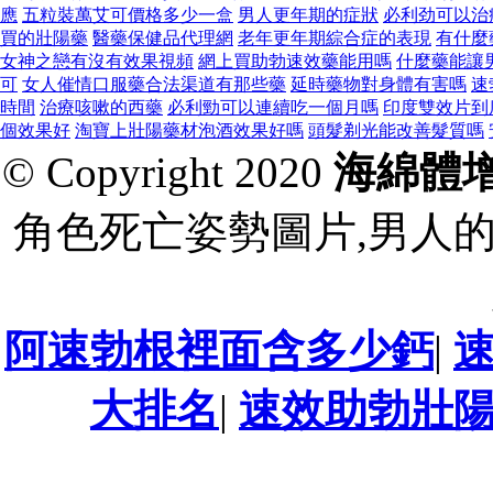
應
五粒裝萬艾可價格多少一盒
男人更年期的症狀
必利劲可以治
買的壯陽藥
醫藥保健品代理網
老年更年期綜合症的表現
有什麼
女神之戀有沒有效果視頻
網上買助勃速效藥能用嗎
什麼藥能讓
可
女人催情口服藥合法渠道有那些藥
延時藥物對身體有害嗎
速
時間
治療咳嗽的西藥
必利勁可以連續吃一個月嗎
印度雙效片到
個效果好
淘寶上壯陽藥材泡酒效果好嗎
頭髮剃光能改善髮質嗎
© Copyright 2020
海綿體
角色死亡姿勢圖片,男人
阿速勃根裡面含多少鈣
|
大排名
|
速效助勃壯