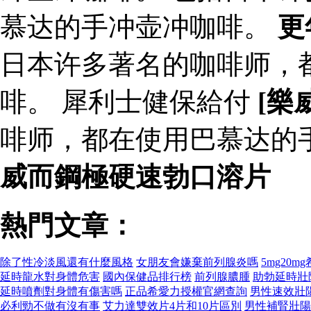
慕达的手冲壶冲咖啡。
更
日本许多著名的咖啡师，
啡。 犀利士健保給付
[樂
啡师，都在使用巴慕达的
威而鋼極硬速勃口溶片
熱門文章：
除了性冷淡風還有什麼風格
女朋友會嫌棄前列腺炎嗎
5mg20m
延時龍水對身體危害
國內保健品排行榜
前列腺膿腫
助勃延時壯
延時噴劑對身體有傷害嗎
正品希愛力授權官網查詢
男性速效壯
必利勁不做有沒有事
艾力達雙效片4片和10片區別
男性補腎壯陽