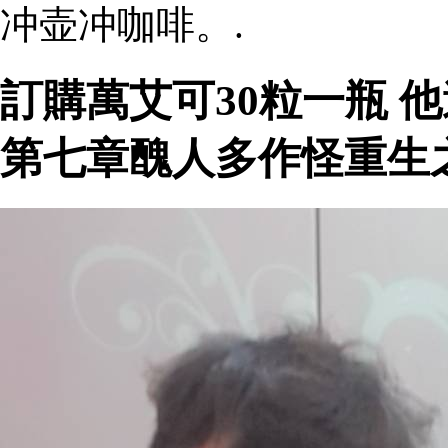
冲壶冲咖啡。.
訂購萬艾可30粒一瓶 
第七章醜人多作怪重生