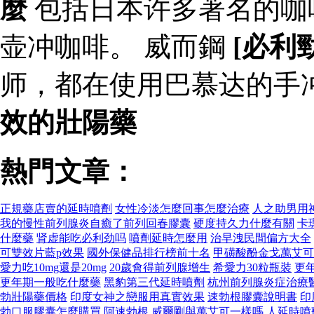
麼
包括日本许多著名的咖
壶冲咖啡。 威而鋼
[必利
师，都在使用巴慕达的手
效的壯陽藥
熱門文章：
正規藥店賣的延時噴劑
女性冷淡怎麼回事怎麼治療
人之助男用
我的慢性前列腺炎自癒了前列回春膠囊
硬度持久力什麼有關
卡
什麼藥
肾虚能吃必利劲吗
噴劑延時怎麼用
治早洩民間偏方大全
可雙效片藍p效果
國外保健品排行榜前十名
甲磺酸酚金戈萬艾可
愛力吃10mg還是20mg
20歲會得前列腺增生
希愛力30粒瓶裝
更
更年期一般吃什麼藥
黑豹第三代延時噴劑
杭州前列腺炎症治療
勃壯陽藥價格
印度女神之戀服用真實效果
速勃根膠囊說明書
印
勃口服膠囊怎麼購買
阿速勃根
威爾剛與萬艾可一樣嗎
人延時噴