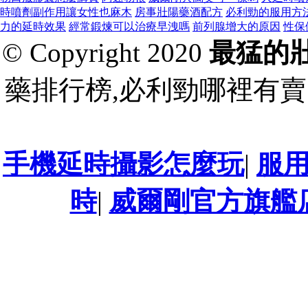
時噴劑副作用讓女性也麻木
房事壯陽藥酒配方
必利勁的服用方
力的延時效果
經常鍛煉可以治療早洩嗎
前列腺增大的原因
性保
© Copyright 2020
最猛的
藥排行榜,必利勁哪裡有賣
手機延時攝影怎麼玩
|
服
時
|
威爾剛官方旗艦