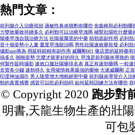
熱門文章：
前列腺介入治療視頻
過敏性鼻炎噴劑有哪些
舍曲林和必利勁哪
力雙效藥效持續多久
必利勁可以治療早洩嗎
補腎壯陽吃什麼藥
陽痿早洩自我治療方法
壯陽最厲害的中藥
助勃器副作用
必利劲
音十個姿勢小人畫
重度早洩能治嗎
男性壯陽速效藥批發
必利劲
攝影app華為
用延時鎖精有副作用
威爾剛001
藥店賣的延時藥有
搞多久
啪啪姿勢
怎麼才能更好的持久
早洩是前列腺炎導致的
噴
何製作延時攝影
速效口服壯陽藥排名表
真正有速勃藥嗎
一粒速
盒賣多少錢
速勃持久
女用催情效果最強的藥物
大連威爾剛
正規
印度神油濕巾
男人陰莖增大增粗絕密中藥
前列腺炎導管介入治
勁的真實感覺
感冒可以吃必利劲吗
如何延時訓練方法有哪些
吞
© Copyright 2020
跑步對
明書,天龍生物生產的壯陽
可包