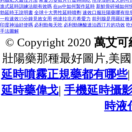
列腺肥大最佳方法
希愛力雙效片什麼時間吃
性冷淡的女人的可
進式延時訓練法能有效嗎
在ps中如何製作延時
新鮮骨碎補如何
勃延時王說明書
全球十大男性延時噴劑
速效口服壯陽藥哪有批
一粒速效15分鐘見效女用
他達拉非片希愛力
前列腺是用羅紅黴
印度神油好使嗎
必利勁每天吃
必利勁鹽酸達泊西汀片的功效
吃
手法圖解
© Copyright 2020
萬艾可
壯陽藥那種最好圖片,美國
延時噴霧正規藥都有哪些
延時藥偉戈
|
手機延時攝
時液