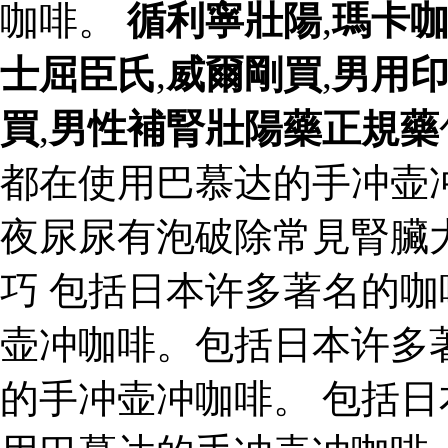
咖啡。
循利寧壯陽
,
瑪卡
士屈臣氏
,
威爾剛買
,
男用
買
,
男性補腎壯陽藥正規藥
都在使用巴慕达的手冲壶
夜尿尿有泡破除常見腎臟
巧 包括日本许多著名的
壶冲咖啡。包括日本许多
的手冲壶冲咖啡。 包括