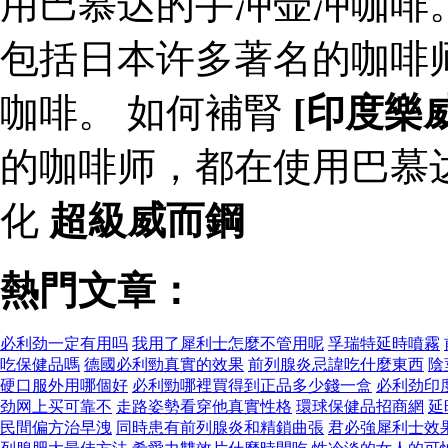
用巴慕达的手冲壶冲咖啡
包括日本许多著名的咖啡
咖啡。 如何補腎
[印度樂
的咖啡师，都在使用巴慕
化
超級威而鋼
熱門文章：
必利劲一定有用吗
我用了犀利士怎麼不管用呢
孚瑞特延時噴霧
吃保健品嗎
德國必利勁真實的效果
前列腺炎忌諱吃什麼東西
陰
硬口服外用哪個好
必利勁哪裡買得到正品多少錢一盒
必利劲印
劲网上买可靠不
走路姿勢看穿他真實性格
環球保健品招商網
延
民間偏方治早洩
同時患有前列腺炎和精鎖曲張
君必強犀利士效