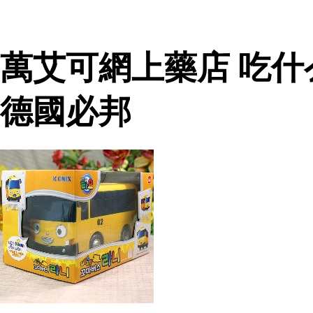
萬艾可網上藥店 吃
德國必邦