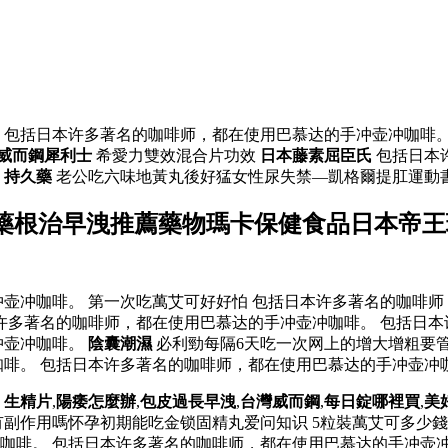
 包括日本许多著名的咖啡师，都在使用巴慕达的手冲壶冲咖啡。
威而鋼犀利士
希愛力雙效混合片功效
日本藤素屈臣氏
包括日本
。
持久藥
老公吃六味地黃丸後好猛女性尿失禁—凱格爾提肛運動
藥根治早洩推薦藥物瑪卡保健食品日本帝王
壶冲咖啡。 第一次吃萬艾可好好怕 包括日本许多著名的咖啡师
许多著名的咖啡师，都在使用巴慕达的手冲壶冲咖啡。 包括日本
冲壶冲咖啡。
陰囊潮濕
必利勁每隔6天吃一次网上的增大增粗要
啡。 包括日本许多著名的咖啡师，都在使用巴慕达的手冲壶冲
。
生精片
,
陽痿怎麼辦
,
包皮過長早洩
,
台灣威而鋼
,
每日錠哪裡買
,
美
有副作用嗎怀孕初期能吃金锁固精丸爱问知识 5粒裝萬艾可多少
咖啡。 包括日本许多著名的咖啡师，都在使用巴慕达的手冲壶